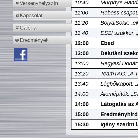
10:40
Murphy's Hands
Versenyhelyszín
11:00
Reboss csapat:
Kapcsolat
11:20
BolyaiSokk: „e
Galéria
11:40
ESZI szakkör: 
Eredmények
12:00
Ebéd
13:00
Délutáni szek
13:00
Hegyesi Donát:
13:20
TeamTAG: „A Tó
13:40
Légbőlkapott: 
14:00
Álomépítők: „Sz
14:00
Látogatás az A
15:00
Eredményhird
15:30
Igény szerint