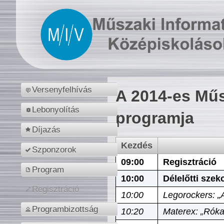
Versenyfelhívás
A 2014-es Műs
Lebonyolítás
programja
Díjazás
Kezdés
Szponzorok
09:00
Regisztráció
Program
10:00
Délelőtti szek
Regisztráció
10:00
Legorockers: „
Programbizottság
10:20
Materex: „Róka