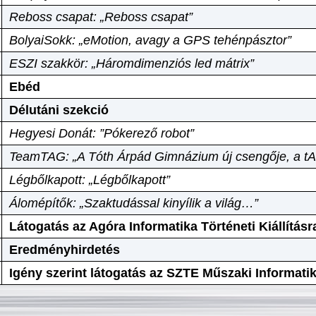
Reboss csapat: „Reboss csapat”
BolyaiSokk: „eMotion, avagy a GPS tehénpásztor”
ESZI szakkör: „Háromdimenziós led mátrix”
Ebéd
Délutáni szekció
Hegyesi Donát: ”Pókerező robot”
TeamTAG: „A Tóth Árpád Gimnázium új csengője, a tA
Légbőlkapott: „Légbőlkapott”
Álomépítők: „Szaktudással kinyílik a világ…”
Látogatás az Agóra Informatika Történeti Kiállításr
Eredményhirdetés
Igény szerint látogatás az SZTE Műszaki Informat