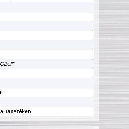
GBell”
a
ika Tanszéken