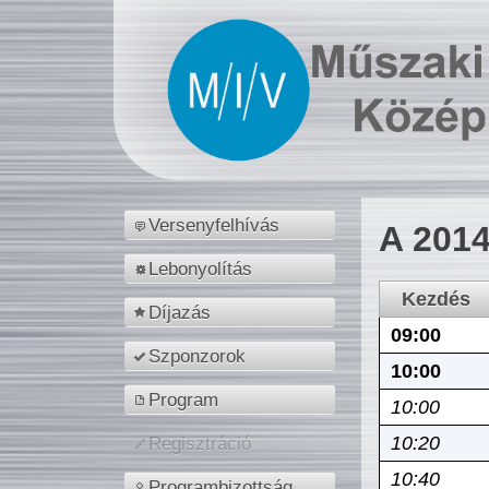
Versenyfelhívás
A 2014
Lebonyolítás
Kezdés
Díjazás
09:00
Szponzorok
10:00
Program
10:00
10:20
Regisztráció
10:40
Programbizottság