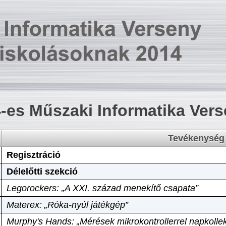
-es Műszaki Informatika Ver
Tevékenység
Regisztráció
Délelőtti szekció
Legorockers: „A XXI. század menekítő csapata”
Materex: „Róka-nyúl játékgép”
Murphy's Hands: „Mérések mikrokontrollerrel napkollek