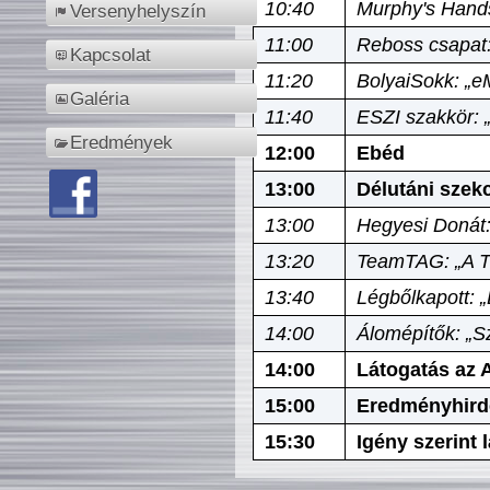
10:40
Murphy's Hands
Versenyhelyszín
11:00
Reboss csapat:
Kapcsolat
11:20
BolyaiSokk: „e
Galéria
11:40
ESZI szakkör: 
Eredmények
12:00
Ebéd
13:00
Délutáni szek
13:00
Hegyesi Donát:
13:20
TeamTAG: „A Tó
13:40
Légbőlkapott: 
14:00
Álomépítők: „Sz
14:00
Látogatás az A
15:00
Eredményhird
15:30
Igény szerint