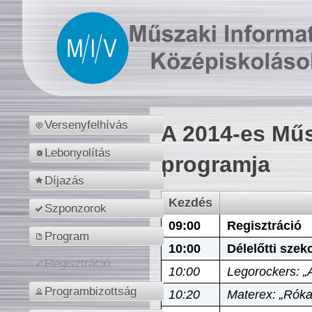
Versenyfelhívás
A 2014-es Műs
Lebonyolítás
programja
Díjazás
Kezdés
Szponzorok
09:00
Regisztráció
Program
10:00
Délelőtti szek
Regisztráció
10:00
Legorockers: „
Programbizottság
10:20
Materex: „Róka