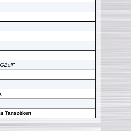
GBell”
a
ika Tanszéken