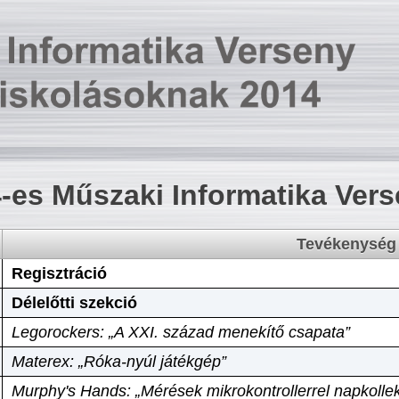
-es Műszaki Informatika Ver
Tevékenység
Regisztráció
Délelőtti szekció
Legorockers: „A XXI. század menekítő csapata”
Materex: „Róka-nyúl játékgép”
Murphy's Hands: „Mérések mikrokontrollerrel napkollek