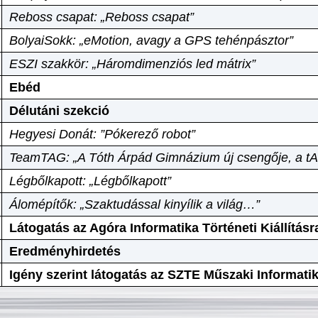
Reboss csapat: „Reboss csapat”
BolyaiSokk: „eMotion, avagy a GPS tehénpásztor”
ESZI szakkör: „Háromdimenziós led mátrix”
Ebéd
Délutáni szekció
Hegyesi Donát: ”Pókerező robot”
TeamTAG: „A Tóth Árpád Gimnázium új csengője, a tA
Légbőlkapott: „Légbőlkapott”
Álomépítők: „Szaktudással kinyílik a világ…”
Látogatás az Agóra Informatika Történeti Kiállításr
Eredményhirdetés
Igény szerint látogatás az SZTE Műszaki Informat