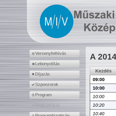
Versenyfelhívás
A 2014
Lebonyolítás
Kezdés
Díjazás
09:00
Szponzorok
10:00
Program
10:00
10:20
Regisztráció
10:40
Programbizottság