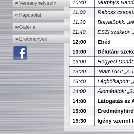
10:40
Murphy's Hands
Versenyhelyszín
11:00
Reboss csapat:
Kapcsolat
11:20
BolyaiSokk: „e
Galéria
11:40
ESZI szakkör: 
Eredmények
12:00
Ebéd
13:00
Délutáni szek
13:00
Hegyesi Donát:
13:20
TeamTAG: „A Tó
13:40
Légbőlkapott: 
14:00
Álomépítők: „Sz
14:00
Látogatás az A
15:00
Eredményhird
15:30
Igény szerint