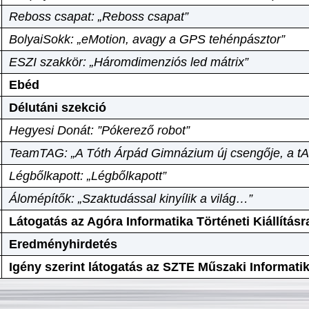
Reboss csapat: „Reboss csapat”
BolyaiSokk: „eMotion, avagy a GPS tehénpásztor”
ESZI szakkör: „Háromdimenziós led mátrix”
Ebéd
Délutáni szekció
Hegyesi Donát: ”Pókerező robot”
TeamTAG: „A Tóth Árpád Gimnázium új csengője, a tA
Légbőlkapott: „Légbőlkapott”
Álomépítők: „Szaktudással kinyílik a világ…”
Látogatás az Agóra Informatika Történeti Kiállításr
Eredményhirdetés
Igény szerint látogatás az SZTE Műszaki Informat