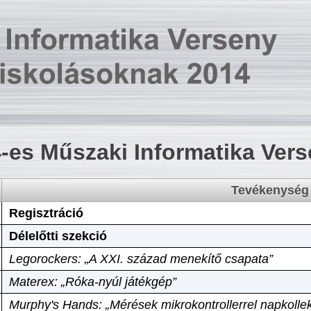
-es Műszaki Informatika Ver
Tevékenység
Regisztráció
Délelőtti szekció
Legorockers: „A XXI. század menekítő csapata”
Materex: „Róka-nyúl játékgép”
Murphy's Hands: „Mérések mikrokontrollerrel napkollek