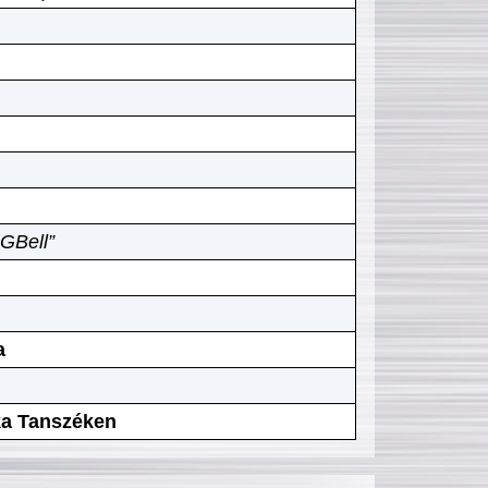
GBell”
a
ika Tanszéken