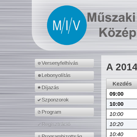
Versenyfelhívás
A 2014
Lebonyolítás
Kezdés
Díjazás
09:00
Szponzorok
10:00
Program
10:00
10:20
Regisztráció
10:40
Programbizottság