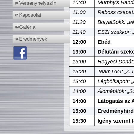
10:40
Murphy's Hands
Versenyhelyszín
11:00
Reboss csapat:
Kapcsolat
11:20
BolyaiSokk: „e
Galéria
11:40
ESZI szakkör: 
Eredmények
12:00
Ebéd
13:00
Délutáni szek
13:00
Hegyesi Donát:
13:20
TeamTAG: „A Tó
13:40
Légbőlkapott: 
14:00
Álomépítők: „Sz
14:00
Látogatás az A
15:00
Eredményhird
15:30
Igény szerint