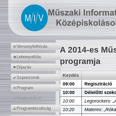
Versenyfelhívás
A 2014-es Műs
Lebonyolítás
programja
Díjazás
Kezdés
Szponzorok
09:00
Regisztráció
Program
10:00
Délelőtti szek
Regisztráció
10:00
Legorockers: „
Programbizottság
10:20
Materex: „Róka