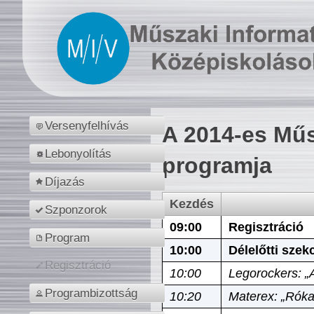
Versenyfelhívás
A 2014-es Műs
Lebonyolítás
programja
Díjazás
Kezdés
Szponzorok
09:00
Regisztráció
Program
10:00
Délelőtti szek
Regisztráció
10:00
Legorockers: „
Programbizottság
10:20
Materex: „Róka