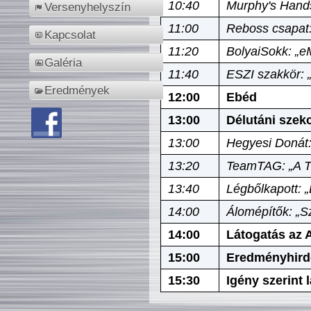
10:40
Murphy's Hands
Versenyhelyszín
11:00
Reboss csapat:
Kapcsolat
11:20
BolyaiSokk: „e
Galéria
11:40
ESZI szakkör: 
Eredmények
12:00
Ebéd
13:00
Délutáni szek
13:00
Hegyesi Donát:
13:20
TeamTAG: „A Tó
13:40
Légbőlkapott: 
14:00
Álomépítők: „Sz
14:00
Látogatás az A
15:00
Eredményhird
15:30
Igény szerint