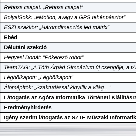
Reboss csapat: „Reboss csapat”
BolyaiSokk: „eMotion, avagy a GPS tehénpásztor”
ESZI szakkör: „Háromdimenziós led mátrix”
Ebéd
Délutáni szekció
Hegyesi Donát: ”Pókerező robot”
TeamTAG: „A Tóth Árpád Gimnázium új csengője, a tA
Légbőlkapott: „Légbőlkapott”
Álomépítők: „Szaktudással kinyílik a világ…”
Látogatás az Agóra Informatika Történeti Kiállításr
Eredményhirdetés
Igény szerint látogatás az SZTE Műszaki Informat