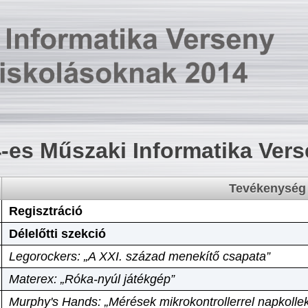
-es Műszaki Informatika Ver
Tevékenység
Regisztráció
Délelőtti szekció
Legorockers: „A XXI. század menekítő csapata”
Materex: „Róka-nyúl játékgép”
Murphy's Hands: „Mérések mikrokontrollerrel napkollek