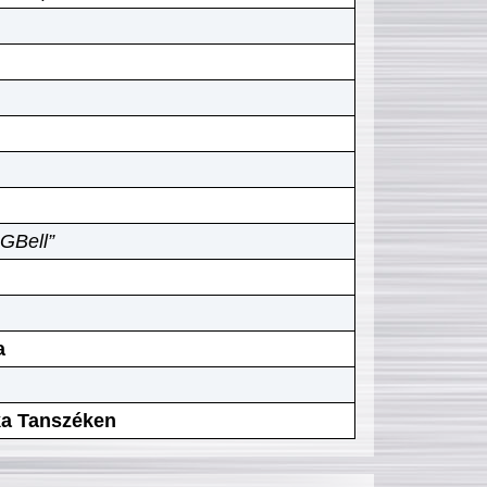
GBell”
a
ika Tanszéken