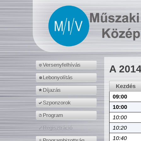
Versenyfelhívás
A 2014
Lebonyolítás
Kezdés
Díjazás
09:00
Szponzorok
10:00
Program
10:00
10:20
Regisztráció
10:40
Programbizottság