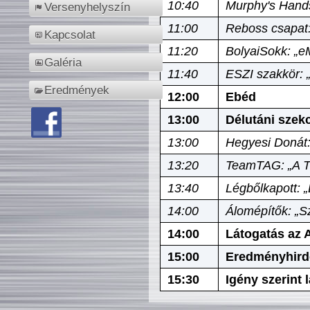
10:40
Murphy's Hands
Versenyhelyszín
11:00
Reboss csapat:
Kapcsolat
11:20
BolyaiSokk: „e
Galéria
11:40
ESZI szakkör: 
Eredmények
12:00
Ebéd
13:00
Délutáni szek
13:00
Hegyesi Donát:
13:20
TeamTAG: „A Tó
13:40
Légbőlkapott: 
14:00
Álomépítők: „Sz
14:00
Látogatás az A
15:00
Eredményhird
15:30
Igény szerint