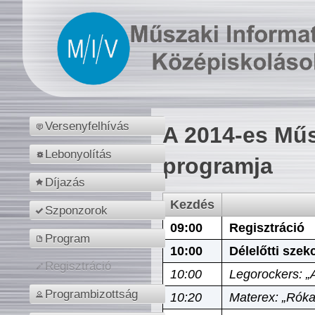
Versenyfelhívás
A 2014-es Műs
Lebonyolítás
programja
Díjazás
Kezdés
Szponzorok
09:00
Regisztráció
Program
10:00
Délelőtti szek
Regisztráció
10:00
Legorockers: „
Programbizottság
10:20
Materex: „Róka