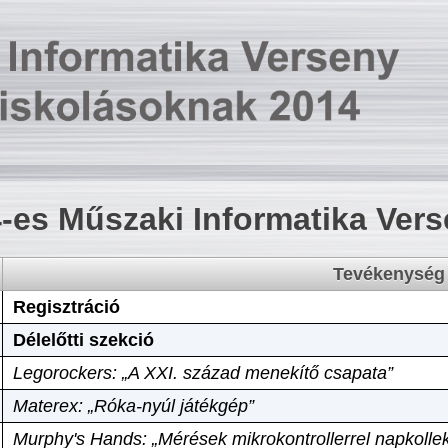
-es Műszaki Informatika Ver
Tevékenység
Regisztráció
Délelőtti szekció
Legorockers: „A XXI. század menekítő csapata”
Materex: „Róka-nyúl játékgép”
Murphy's Hands: „Mérések mikrokontrollerrel napkollek