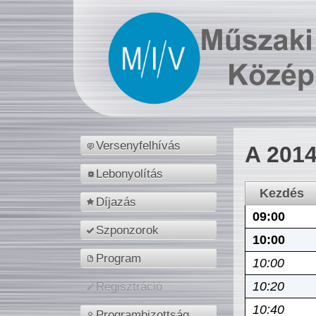
Versenyfelhívás
A 2014
Lebonyolítás
Kezdés
Díjazás
09:00
Szponzorok
10:00
Program
10:00
10:20
Regisztráció
10:40
Programbizottság