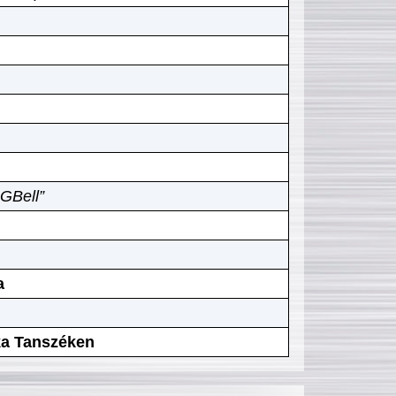
GBell”
a
ika Tanszéken