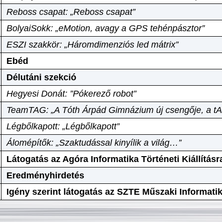
Reboss csapat: „Reboss csapat”
BolyaiSokk: „eMotion, avagy a GPS tehénpásztor”
ESZI szakkör: „Háromdimenziós led mátrix”
Ebéd
Délutáni szekció
Hegyesi Donát: ”Pókerező robot”
TeamTAG: „A Tóth Árpád Gimnázium új csengője, a tA
Légbőlkapott: „Légbőlkapott”
Álomépítők: „Szaktudással kinyílik a világ…”
Látogatás az Agóra Informatika Történeti Kiállításr
Eredményhirdetés
Igény szerint látogatás az SZTE Műszaki Informat