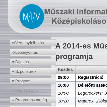
Versenyfelhívás
A 2014-es Műs
Lebonyolítás
programja
Díjazás
Kezdés
Szponzorok
09:00
Regisztráció
Program
10:00
Délelőtti szek
Regisztráció
10:00
Legorockers: „
Programbizottság
10:20
Materex: „Róka