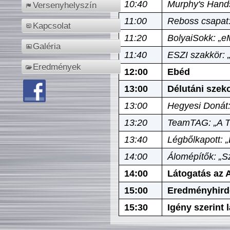
10:40
Murphy's Hands
Versenyhelyszín
11:00
Reboss csapat:
Kapcsolat
11:20
BolyaiSokk: „e
Galéria
11:40
ESZI szakkör: 
Eredmények
12:00
Ebéd
13:00
Délutáni szek
13:00
Hegyesi Donát:
13:20
TeamTAG: „A Tó
13:40
Légbőlkapott: 
14:00
Álomépítők: „Sz
14:00
Látogatás az A
15:00
Eredményhird
15:30
Igény szerint