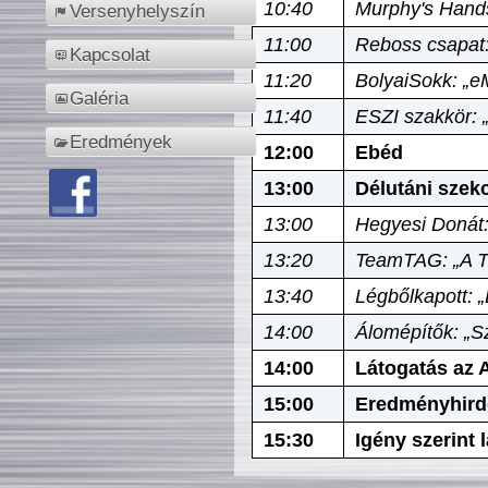
10:40
Murphy's Hands
Versenyhelyszín
11:00
Reboss csapat:
Kapcsolat
11:20
BolyaiSokk: „e
Galéria
11:40
ESZI szakkör: 
Eredmények
12:00
Ebéd
13:00
Délutáni szek
13:00
Hegyesi Donát:
13:20
TeamTAG: „A Tó
13:40
Légbőlkapott: 
14:00
Álomépítők: „Sz
14:00
Látogatás az A
15:00
Eredményhird
15:30
Igény szerint