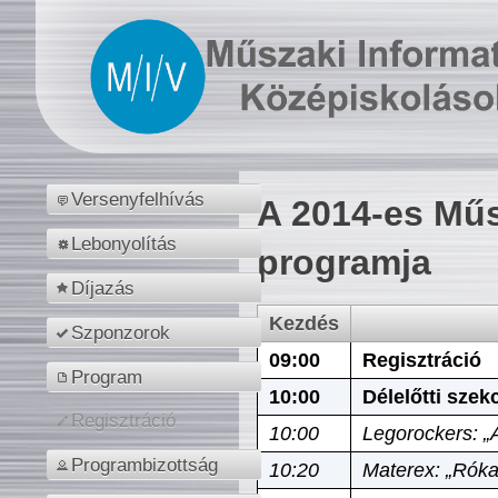
Versenyfelhívás
A 2014-es Műs
Lebonyolítás
programja
Díjazás
Kezdés
Szponzorok
09:00
Regisztráció
Program
10:00
Délelőtti szek
Regisztráció
10:00
Legorockers: „
Programbizottság
10:20
Materex: „Róka