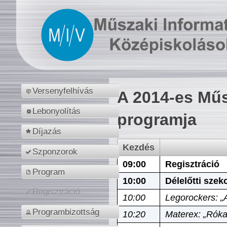
Versenyfelhívás
A 2014-es Műs
Lebonyolítás
programja
Díjazás
Kezdés
Szponzorok
09:00
Regisztráció
Program
10:00
Délelőtti szek
Regisztráció
10:00
Legorockers: „
Programbizottság
10:20
Materex: „Róka