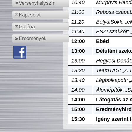
10:40
Murphy's Hands
Versenyhelyszín
11:00
Reboss csapat:
Kapcsolat
11:20
BolyaiSokk: „e
Galéria
11:40
ESZI szakkör: 
Eredmények
12:00
Ebéd
13:00
Délutáni szek
13:00
Hegyesi Donát:
13:20
TeamTAG: „A Tó
13:40
Légbőlkapott: 
14:00
Álomépítők: „Sz
14:00
Látogatás az A
15:00
Eredményhird
15:30
Igény szerint