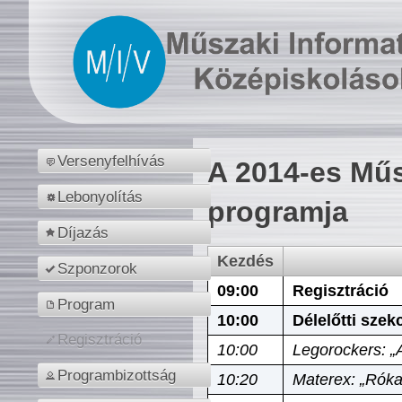
Versenyfelhívás
A 2014-es Műs
Lebonyolítás
programja
Díjazás
Kezdés
Szponzorok
09:00
Regisztráció
Program
10:00
Délelőtti szek
Regisztráció
10:00
Legorockers: „
Programbizottság
10:20
Materex: „Róka