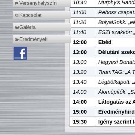
10:40
Murphy's Hands
Versenyhelyszín
11:00
Reboss csapat:
Kapcsolat
11:20
BolyaiSokk: „e
Galéria
11:40
ESZI szakkör: 
Eredmények
12:00
Ebéd
13:00
Délutáni szek
13:00
Hegyesi Donát:
13:20
TeamTAG: „A Tó
13:40
Légbőlkapott: 
14:00
Álomépítők: „Sz
14:00
Látogatás az A
15:00
Eredményhird
15:30
Igény szerint