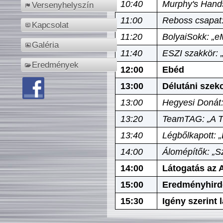
10:40
Murphy's Hands
Versenyhelyszín
11:00
Reboss csapat:
Kapcsolat
11:20
BolyaiSokk: „e
Galéria
11:40
ESZI szakkör: 
Eredmények
12:00
Ebéd
13:00
Délutáni szek
13:00
Hegyesi Donát:
13:20
TeamTAG: „A Tó
13:40
Légbőlkapott: 
14:00
Álomépítők: „Sz
14:00
Látogatás az A
15:00
Eredményhird
15:30
Igény szerint