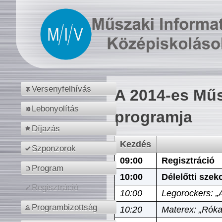
Versenyfelhívás
A 2014-es Műs
Lebonyolítás
programja
Díjazás
Kezdés
Szponzorok
09:00
Regisztráció
Program
10:00
Délelőtti szek
Regisztráció
10:00
Legorockers: „
Programbizottság
10:20
Materex: „Róka