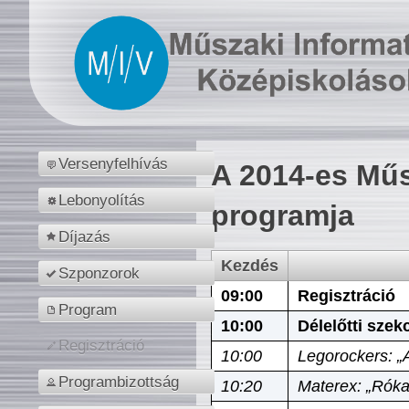
Versenyfelhívás
A 2014-es Műs
Lebonyolítás
programja
Díjazás
Kezdés
Szponzorok
09:00
Regisztráció
Program
10:00
Délelőtti szek
Regisztráció
10:00
Legorockers: „
Programbizottság
10:20
Materex: „Róka