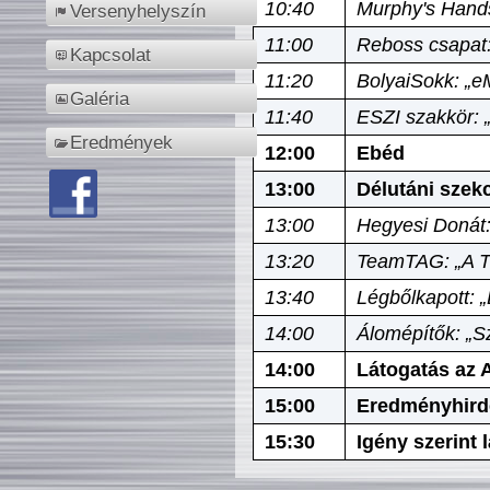
10:40
Murphy's Hands
Versenyhelyszín
11:00
Reboss csapat:
Kapcsolat
11:20
BolyaiSokk: „e
Galéria
11:40
ESZI szakkör: 
Eredmények
12:00
Ebéd
13:00
Délutáni szek
13:00
Hegyesi Donát:
13:20
TeamTAG: „A Tó
13:40
Légbőlkapott: 
14:00
Álomépítők: „Sz
14:00
Látogatás az A
15:00
Eredményhird
15:30
Igény szerint