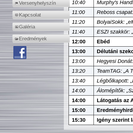
10:40
Murphy's Hands
Versenyhelyszín
11:00
Reboss csapat:
Kapcsolat
11:20
BolyaiSokk: „e
Galéria
11:40
ESZI szakkör: 
Eredmények
12:00
Ebéd
13:00
Délutáni szek
13:00
Hegyesi Donát:
13:20
TeamTAG: „A Tó
13:40
Légbőlkapott: 
14:00
Álomépítők: „Sz
14:00
Látogatás az A
15:00
Eredményhird
15:30
Igény szerint