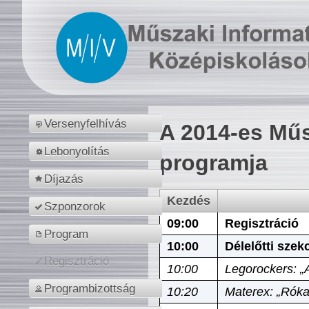
Versenyfelhívás
A 2014-es Műs
Lebonyolítás
programja
Díjazás
Kezdés
Szponzorok
09:00
Regisztráció
Program
10:00
Délelőtti szek
Regisztráció
10:00
Legorockers: „
Programbizottság
10:20
Materex: „Róka