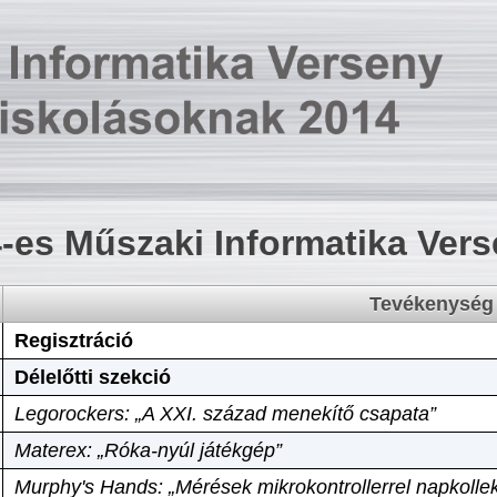
-es Műszaki Informatika Ver
Tevékenység
Regisztráció
Délelőtti szekció
Legorockers: „A XXI. század menekítő csapata”
Materex: „Róka-nyúl játékgép”
Murphy's Hands: „Mérések mikrokontrollerrel napkollek