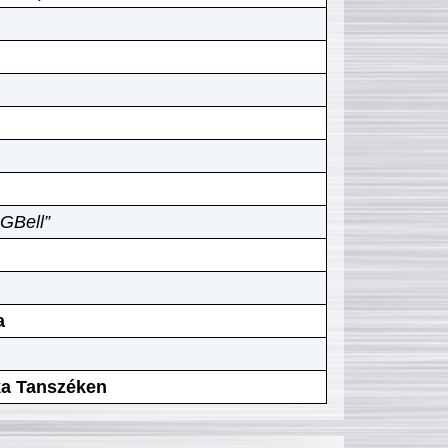
GBell”
a
ika Tanszéken