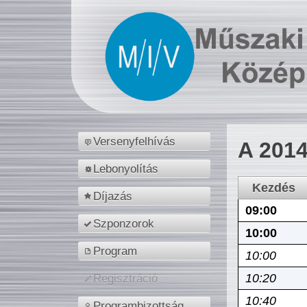
Versenyfelhívás
A 2014
Lebonyolítás
Kezdés
Díjazás
09:00
Szponzorok
10:00
Program
10:00
10:20
Regisztráció
10:40
Programbizottság