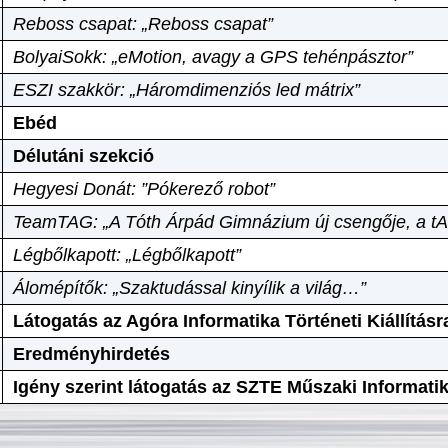
Reboss csapat: „Reboss csapat”
BolyaiSokk: „eMotion, avagy a GPS tehénpásztor”
ESZI szakkör: „Háromdimenziós led mátrix”
Ebéd
Délutáni szekció
Hegyesi Donát: ”Pókerező robot”
TeamTAG: „A Tóth Árpád Gimnázium új csengője, a tA
Légbőlkapott: „Légbőlkapott”
Álomépítők: „Szaktudással kinyílik a világ…”
Látogatás az Agóra Informatika Történeti Kiállításr
Eredményhirdetés
Igény szerint látogatás az SZTE Műszaki Informat