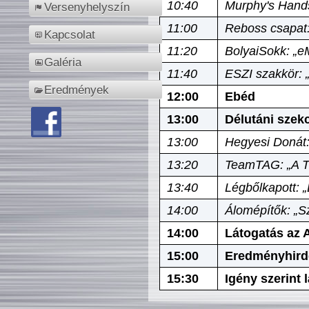
10:40
Murphy's Hands
Versenyhelyszín
11:00
Reboss csapat:
Kapcsolat
11:20
BolyaiSokk: „e
Galéria
11:40
ESZI szakkör: 
Eredmények
12:00
Ebéd
13:00
Délutáni szek
13:00
Hegyesi Donát:
13:20
TeamTAG: „A Tó
13:40
Légbőlkapott: 
14:00
Álomépítők: „Sz
14:00
Látogatás az A
15:00
Eredményhird
15:30
Igény szerint