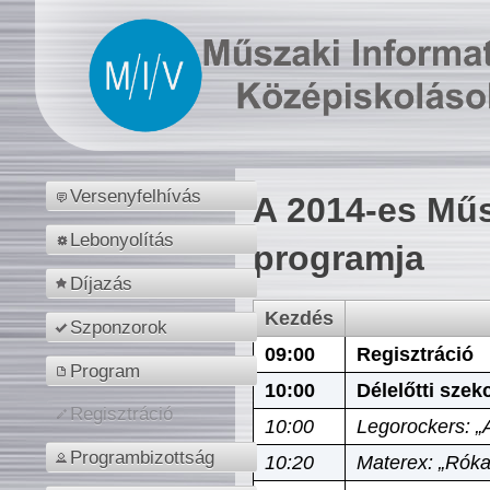
Versenyfelhívás
A 2014-es Műs
Lebonyolítás
programja
Díjazás
Kezdés
Szponzorok
09:00
Regisztráció
Program
10:00
Délelőtti szek
Regisztráció
10:00
Legorockers: „
Programbizottság
10:20
Materex: „Róka