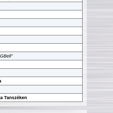
GBell”
a
ika Tanszéken