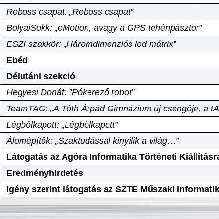
Reboss csapat: „Reboss csapat”
BolyaiSokk: „eMotion, avagy a GPS tehénpásztor”
ESZI szakkör: „Háromdimenziós led mátrix”
Ebéd
Délutáni szekció
Hegyesi Donát: ”Pókerező robot”
TeamTAG: „A Tóth Árpád Gimnázium új csengője, a tA
Légbőlkapott: „Légbőlkapott”
Álomépítők: „Szaktudással kinyílik a világ…”
Látogatás az Agóra Informatika Történeti Kiállításr
Eredményhirdetés
Igény szerint látogatás az SZTE Műszaki Informat