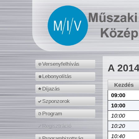
Versenyfelhívás
A 2014
Lebonyolítás
Kezdés
Díjazás
09:00
Szponzorok
10:00
Program
10:00
10:20
Regisztráció
10:40
Programbizottság