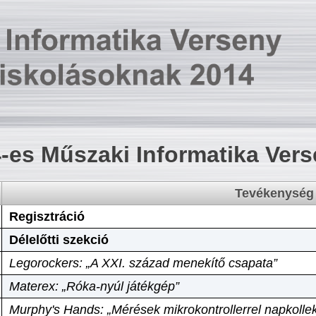
-es Műszaki Informatika Ver
Tevékenység
Regisztráció
Délelőtti szekció
Legorockers: „A XXI. század menekítő csapata”
Materex: „Róka-nyúl játékgép”
Murphy's Hands: „Mérések mikrokontrollerrel napkollek