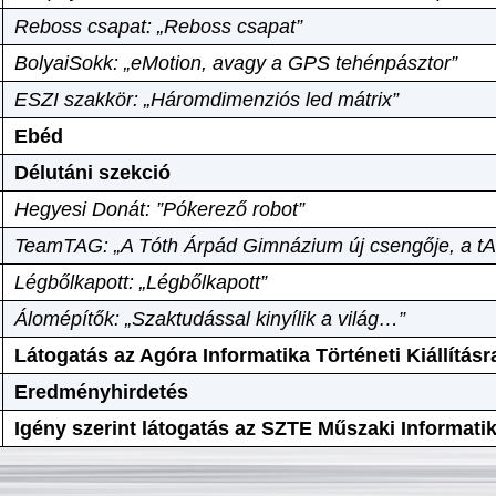
Reboss csapat: „Reboss csapat”
BolyaiSokk: „eMotion, avagy a GPS tehénpásztor”
ESZI szakkör: „Háromdimenziós led mátrix”
Ebéd
Délutáni szekció
Hegyesi Donát: ”Pókerező robot”
TeamTAG: „A Tóth Árpád Gimnázium új csengője, a tA
Légbőlkapott: „Légbőlkapott”
Álomépítők: „Szaktudással kinyílik a világ…”
Látogatás az Agóra Informatika Történeti Kiállításr
Eredményhirdetés
Igény szerint látogatás az SZTE Műszaki Informat