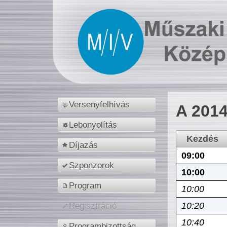
Versenyfelhívás
A 2014
Lebonyolítás
Kezdés
Díjazás
09:00
Szponzorok
10:00
Program
10:00
10:20
Regisztráció
10:40
Programbizottság