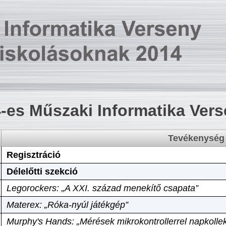
-es Műszaki Informatika Ver
Tevékenység
Regisztráció
Délelőtti szekció
Legorockers: „A XXI. század menekítő csapata”
Materex: „Róka-nyúl játékgép”
Murphy's Hands: „Mérések mikrokontrollerrel napkollek