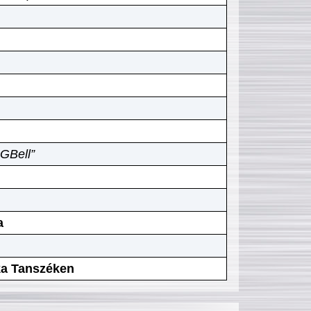
GBell”
a
ika Tanszéken