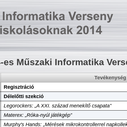
-es Műszaki Informatika Ver
Tevékenység
Regisztráció
Délelőtti szekció
Legorockers: „A XXI. század menekítő csapata”
Materex: „Róka-nyúl játékgép”
Murphy's Hands: „Mérések mikrokontrollerrel napkollek