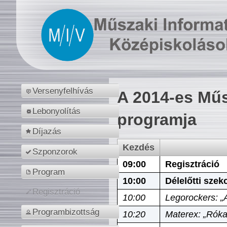
Versenyfelhívás
A 2014-es Műs
Lebonyolítás
programja
Díjazás
Kezdés
Szponzorok
09:00
Regisztráció
Program
10:00
Délelőtti szek
Regisztráció
10:00
Legorockers: „
Programbizottság
10:20
Materex: „Róka