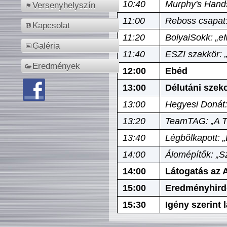
10:40
Murphy's Hands
Versenyhelyszín
11:00
Reboss csapat:
Kapcsolat
11:20
BolyaiSokk: „e
Galéria
11:40
ESZI szakkör: 
Eredmények
12:00
Ebéd
13:00
Délutáni szek
13:00
Hegyesi Donát:
13:20
TeamTAG: „A Tó
13:40
Légbőlkapott: 
14:00
Álomépítők: „Sz
14:00
Látogatás az A
15:00
Eredményhird
15:30
Igény szerint