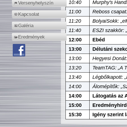
10:40
Murphy's Hands
Versenyhelyszín
11:00
Reboss csapat:
Kapcsolat
11:20
BolyaiSokk: „e
Galéria
11:40
ESZI szakkör: 
Eredmények
12:00
Ebéd
13:00
Délutáni szek
13:00
Hegyesi Donát:
13:20
TeamTAG: „A Tó
13:40
Légbőlkapott: 
14:00
Álomépítők: „Sz
14:00
Látogatás az A
15:00
Eredményhird
15:30
Igény szerint