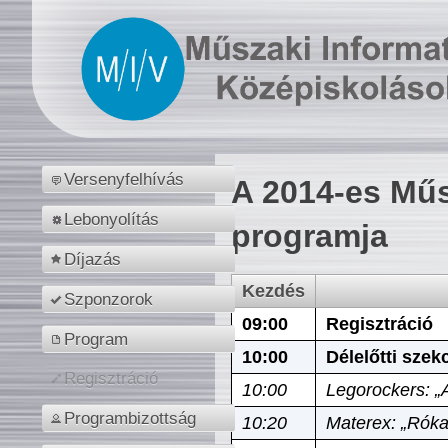
Versenyfelhívás
A 2014-es Műs
Lebonyolítás
programja
Díjazás
Kezdés
Szponzorok
09:00
Regisztráció
Program
10:00
Délelőtti szek
Regisztráció
10:00
Legorockers: „
Programbizottság
10:20
Materex: „Róka