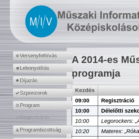
Versenyfelhívás
A 2014-es Műs
Lebonyolítás
programja
Díjazás
Kezdés
Szponzorok
09:00
Regisztráció
Program
10:00
Délelőtti szek
Regisztráció
10:00
Legorockers: „
Programbizottság
10:20
Materex: „Róka