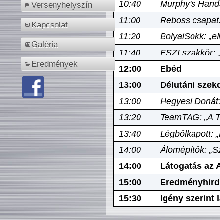
10:40
Murphy's Hands
Versenyhelyszín
11:00
Reboss csapat:
Kapcsolat
11:20
BolyaiSokk: „e
Galéria
11:40
ESZI szakkör: 
Eredmények
12:00
Ebéd
13:00
Délutáni szek
13:00
Hegyesi Donát:
13:20
TeamTAG: „A Tó
13:40
Légbőlkapott: 
14:00
Álomépítők: „Sz
14:00
Látogatás az A
15:00
Eredményhird
15:30
Igény szerint