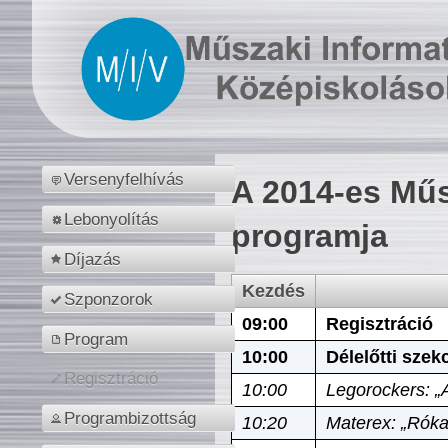
Versenyfelhívás
A 2014-es Műs
Lebonyolítás
programja
Díjazás
Kezdés
Szponzorok
09:00
Regisztráció
Program
10:00
Délelőtti szek
Regisztráció
10:00
Legorockers: „
Programbizottság
10:20
Materex: „Róka