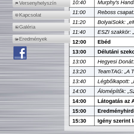
10:40
Murphy's Hands
Versenyhelyszín
11:00
Reboss csapat:
Kapcsolat
11:20
BolyaiSokk: „e
Galéria
11:40
ESZI szakkör: 
Eredmények
12:00
Ebéd
13:00
Délutáni szek
13:00
Hegyesi Donát:
13:20
TeamTAG: „A Tó
13:40
Légbőlkapott: 
14:00
Álomépítők: „Sz
14:00
Látogatás az A
15:00
Eredményhird
15:30
Igény szerint