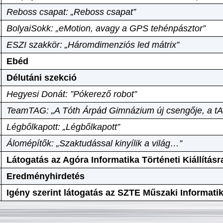
Reboss csapat: „Reboss csapat”
BolyaiSokk: „eMotion, avagy a GPS tehénpásztor”
ESZI szakkör: „Háromdimenziós led mátrix”
Ebéd
Délutáni szekció
Hegyesi Donát: ”Pókerező robot”
TeamTAG: „A Tóth Árpád Gimnázium új csengője, a tA
Légbőlkapott: „Légbőlkapott”
Álomépítők: „Szaktudással kinyílik a világ…”
Látogatás az Agóra Informatika Történeti Kiállításr
Eredményhirdetés
Igény szerint látogatás az SZTE Műszaki Informat