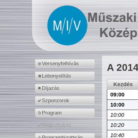
Versenyfelhívás
A 2014
Lebonyolítás
Kezdés
Díjazás
09:00
Szponzorok
10:00
Program
10:00
10:20
Regisztráció
10:40
Programbizottság