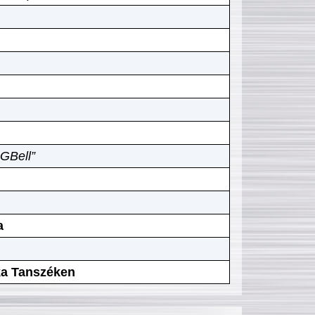
GBell”
a
ika Tanszéken