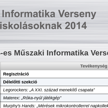
-es Műszaki Informatika Ver
Tevékenység
Regisztráció
Délelőtti szekció
Legorockers: „A XXI. század menekítő csapata”
Materex: „Róka-nyúl játékgép”
Murphy's Hands: „Mérések mikrokontrollerrel napkollek