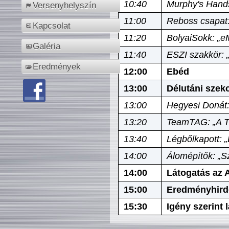
10:40
Murphy's Hands
Versenyhelyszín
11:00
Reboss csapat:
Kapcsolat
11:20
BolyaiSokk: „e
Galéria
11:40
ESZI szakkör: 
Eredmények
12:00
Ebéd
13:00
Délutáni szek
13:00
Hegyesi Donát:
13:20
TeamTAG: „A Tó
13:40
Légbőlkapott: 
14:00
Álomépítők: „Sz
14:00
Látogatás az A
15:00
Eredményhird
15:30
Igény szerint