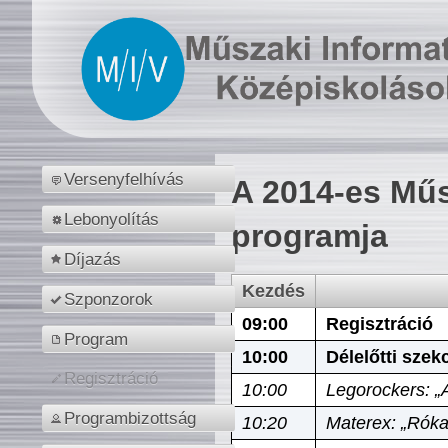
Versenyfelhívás
A 2014-es Műs
Lebonyolítás
programja
Díjazás
Kezdés
Szponzorok
09:00
Regisztráció
Program
10:00
Délelőtti szek
Regisztráció
10:00
Legorockers: „
Programbizottság
10:20
Materex: „Róka