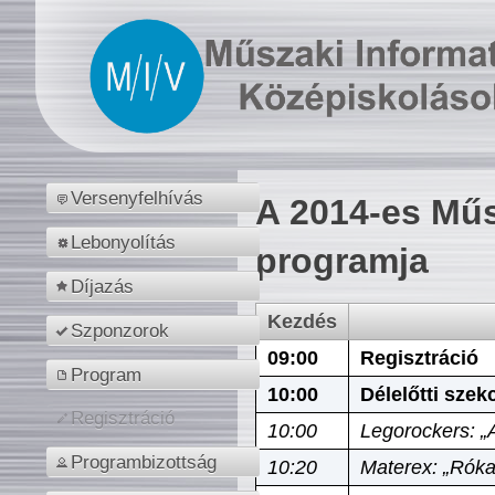
Versenyfelhívás
A 2014-es Műs
Lebonyolítás
programja
Díjazás
Kezdés
Szponzorok
09:00
Regisztráció
Program
10:00
Délelőtti szek
Regisztráció
10:00
Legorockers: „
Programbizottság
10:20
Materex: „Róka