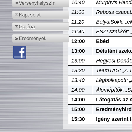
10:40
Murphy's Hands
Versenyhelyszín
11:00
Reboss csapat:
Kapcsolat
11:20
BolyaiSokk: „e
Galéria
11:40
ESZI szakkör: 
Eredmények
12:00
Ebéd
13:00
Délutáni szek
13:00
Hegyesi Donát:
13:20
TeamTAG: „A Tó
13:40
Légbőlkapott: 
14:00
Álomépítők: „Sz
14:00
Látogatás az A
15:00
Eredményhird
15:30
Igény szerint