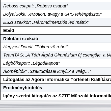
Reboss csapat: „Reboss csapat”
BolyaiSokk: „eMotion, avagy a GPS tehénpásztor”
ESZI szakkör: „Háromdimenziós led mátrix”
Ebéd
Délutáni szekció
Hegyesi Donát: ”Pókerező robot”
TeamTAG: „A Tóth Árpád Gimnázium új csengője, a tA
Légbőlkapott: „Légbőlkapott”
Álomépítők: „Szaktudással kinyílik a világ…”
Látogatás az Agóra Informatika Történeti Kiállításr
Eredményhirdetés
Igény szerint látogatás az SZTE Műszaki Informat