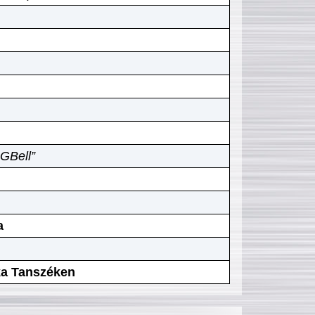
GBell”
a
ika Tanszéken