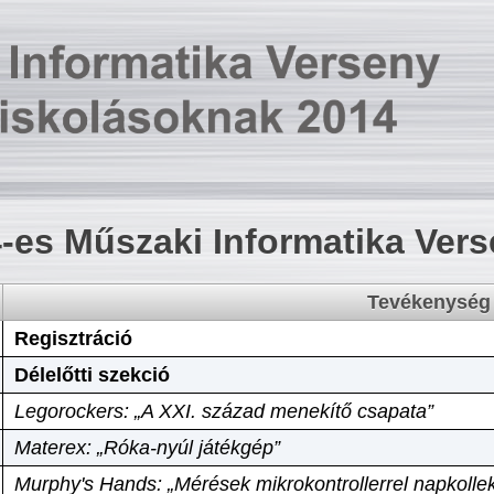
-es Műszaki Informatika Ver
Tevékenység
Regisztráció
Délelőtti szekció
Legorockers: „A XXI. század menekítő csapata”
Materex: „Róka-nyúl játékgép”
Murphy's Hands: „Mérések mikrokontrollerrel napkollek