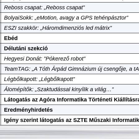
Reboss csapat: „Reboss csapat”
BolyaiSokk: „eMotion, avagy a GPS tehénpásztor”
ESZI szakkör: „Háromdimenziós led mátrix”
Ebéd
Délutáni szekció
Hegyesi Donát: ”Pókerező robot”
TeamTAG: „A Tóth Árpád Gimnázium új csengője, a tA
Légbőlkapott: „Légbőlkapott”
Álomépítők: „Szaktudással kinyílik a világ…”
Látogatás az Agóra Informatika Történeti Kiállításr
Eredményhirdetés
Igény szerint látogatás az SZTE Műszaki Informat