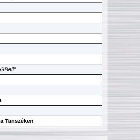
GBell”
a
ika Tanszéken