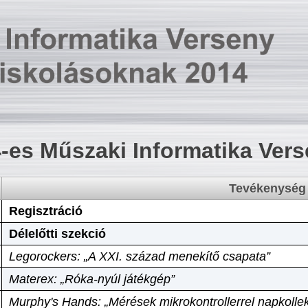
-es Műszaki Informatika Ver
Tevékenység
Regisztráció
Délelőtti szekció
Legorockers: „A XXI. század menekítő csapata”
Materex: „Róka-nyúl játékgép”
Murphy's Hands: „Mérések mikrokontrollerrel napkollek