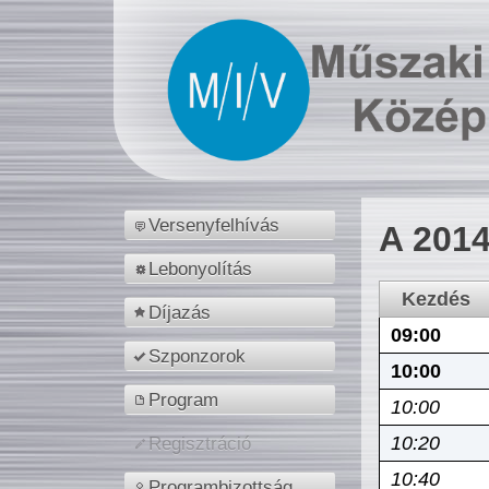
Versenyfelhívás
A 2014
Lebonyolítás
Kezdés
Díjazás
09:00
Szponzorok
10:00
Program
10:00
10:20
Regisztráció
10:40
Programbizottság