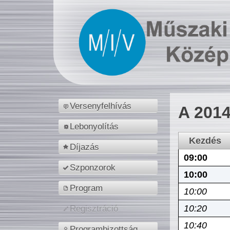
Versenyfelhívás
A 2014
Lebonyolítás
Kezdés
Díjazás
09:00
Szponzorok
10:00
Program
10:00
10:20
Regisztráció
10:40
Programbizottság