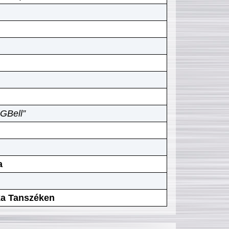
GBell”
a
ika Tanszéken