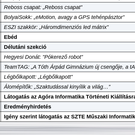
Reboss csapat: „Reboss csapat”
BolyaiSokk: „eMotion, avagy a GPS tehénpásztor”
ESZI szakkör: „Háromdimenziós led mátrix”
Ebéd
Délutáni szekció
Hegyesi Donát: ”Pókerező robot”
TeamTAG: „A Tóth Árpád Gimnázium új csengője, a tA
Légbőlkapott: „Légbőlkapott”
Álomépítők: „Szaktudással kinyílik a világ…”
Látogatás az Agóra Informatika Történeti Kiállításr
Eredményhirdetés
Igény szerint látogatás az SZTE Műszaki Informat