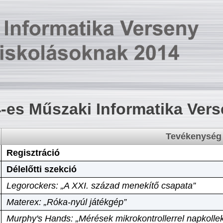
-es Műszaki Informatika Ver
Tevékenység
Regisztráció
Délelőtti szekció
Legorockers: „A XXI. század menekítő csapata”
Materex: „Róka-nyúl játékgép”
Murphy's Hands: „Mérések mikrokontrollerrel napkollek