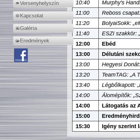
10:40
Murphy's Hands
Versenyhelyszín
11:00
Reboss csapat:
Kapcsolat
11:20
BolyaiSokk: „e
Galéria
11:40
ESZI szakkör: 
Eredmények
12:00
Ebéd
13:00
Délutáni szek
13:00
Hegyesi Donát:
13:20
TeamTAG: „A Tó
13:40
Légbőlkapott: 
14:00
Álomépítők: „Sz
14:00
Látogatás az A
15:00
Eredményhird
15:30
Igény szerint