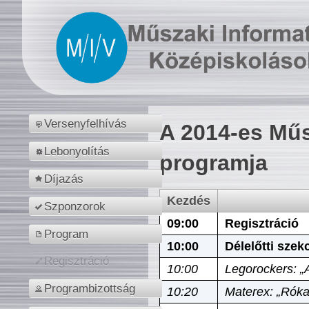
Versenyfelhívás
A 2014-es Műs
Lebonyolítás
programja
Díjazás
Kezdés
Szponzorok
09:00
Regisztráció
Program
10:00
Délelőtti szek
Regisztráció
10:00
Legorockers: „
Programbizottság
10:20
Materex: „Róka