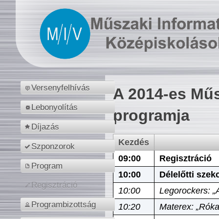
Versenyfelhívás
A 2014-es Műs
Lebonyolítás
programja
Díjazás
Kezdés
Szponzorok
09:00
Regisztráció
Program
10:00
Délelőtti szek
Regisztráció
10:00
Legorockers: „
Programbizottság
10:20
Materex: „Róka