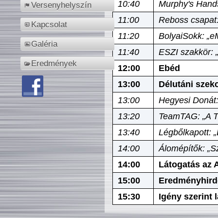
10:40
Murphy's Hands
Versenyhelyszín
11:00
Reboss csapat:
Kapcsolat
11:20
BolyaiSokk: „e
Galéria
11:40
ESZI szakkör: 
Eredmények
12:00
Ebéd
13:00
Délutáni szek
13:00
Hegyesi Donát:
13:20
TeamTAG: „A Tó
13:40
Légbőlkapott: 
14:00
Álomépítők: „Sz
14:00
Látogatás az A
15:00
Eredményhird
15:30
Igény szerint