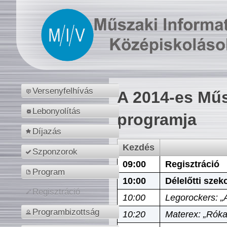
Versenyfelhívás
A 2014-es Műs
Lebonyolítás
programja
Díjazás
Kezdés
Szponzorok
09:00
Regisztráció
Program
10:00
Délelőtti szek
Regisztráció
10:00
Legorockers: „
Programbizottság
10:20
Materex: „Róka