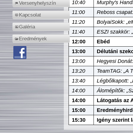
10:40
Murphy's Hands
Versenyhelyszín
11:00
Reboss csapat:
Kapcsolat
11:20
BolyaiSokk: „e
Galéria
11:40
ESZI szakkör: 
Eredmények
12:00
Ebéd
13:00
Délutáni szek
13:00
Hegyesi Donát:
13:20
TeamTAG: „A Tó
13:40
Légbőlkapott: 
14:00
Álomépítők: „Sz
14:00
Látogatás az A
15:00
Eredményhird
15:30
Igény szerint