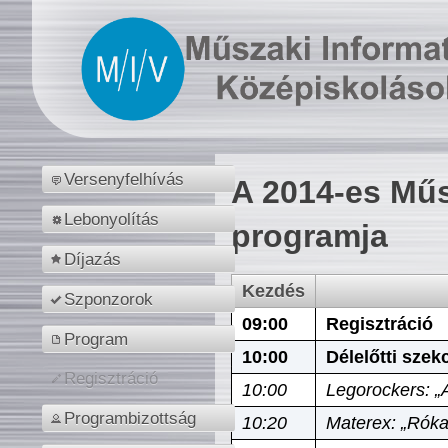
Versenyfelhívás
A 2014-es Műs
Lebonyolítás
programja
Díjazás
Kezdés
Szponzorok
09:00
Regisztráció
Program
10:00
Délelőtti szek
Regisztráció
10:00
Legorockers: „
Programbizottság
10:20
Materex: „Róka