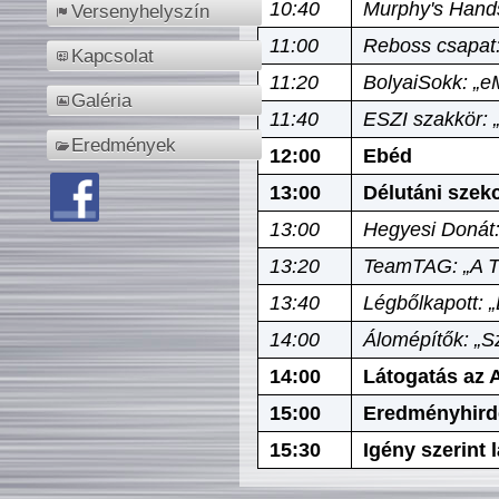
10:40
Murphy's Hands
Versenyhelyszín
11:00
Reboss csapat:
Kapcsolat
11:20
BolyaiSokk: „e
Galéria
11:40
ESZI szakkör: 
Eredmények
12:00
Ebéd
13:00
Délutáni szek
13:00
Hegyesi Donát:
13:20
TeamTAG: „A Tó
13:40
Légbőlkapott: 
14:00
Álomépítők: „Sz
14:00
Látogatás az A
15:00
Eredményhird
15:30
Igény szerint