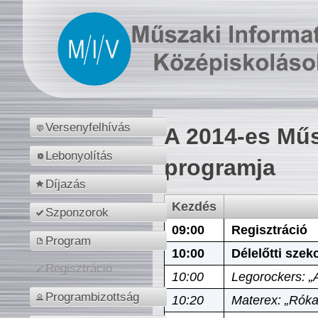
Versenyfelhívás
A 2014-es Műs
Lebonyolítás
programja
Díjazás
Kezdés
Szponzorok
09:00
Regisztráció
Program
10:00
Délelőtti szek
Regisztráció
10:00
Legorockers: „
Programbizottság
10:20
Materex: „Róka