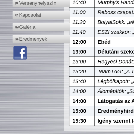
10:40
Murphy's Hands
Versenyhelyszín
11:00
Reboss csapat:
Kapcsolat
11:20
BolyaiSokk: „e
Galéria
11:40
ESZI szakkör: 
Eredmények
12:00
Ebéd
13:00
Délutáni szek
13:00
Hegyesi Donát:
13:20
TeamTAG: „A Tó
13:40
Légbőlkapott: 
14:00
Álomépítők: „Sz
14:00
Látogatás az A
15:00
Eredményhird
15:30
Igény szerint