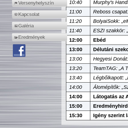
10:40
Murphy's Hands
Versenyhelyszín
11:00
Reboss csapat:
Kapcsolat
11:20
BolyaiSokk: „e
Galéria
11:40
ESZI szakkör: 
Eredmények
12:00
Ebéd
13:00
Délutáni szek
13:00
Hegyesi Donát:
13:20
TeamTAG: „A Tó
13:40
Légbőlkapott: 
14:00
Álomépítők: „Sz
14:00
Látogatás az A
15:00
Eredményhird
15:30
Igény szerint