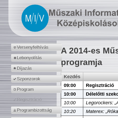
Versenyfelhívás
A 2014-es Műs
Lebonyolítás
programja
Díjazás
Kezdés
Szponzorok
09:00
Regisztráció
Program
10:00
Délelőtti szek
Regisztráció
10:00
Legorockers: „
Programbizottság
10:20
Materex: „Róka