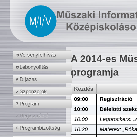
Versenyfelhívás
A 2014-es Műs
Lebonyolítás
programja
Díjazás
Kezdés
Szponzorok
09:00
Regisztráció
Program
10:00
Délelőtti szek
Regisztráció
10:00
Legorockers: „
Programbizottság
10:20
Materex: „Róka