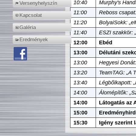
10:40
Murphy's Hands
Versenyhelyszín
11:00
Reboss csapat:
Kapcsolat
11:20
BolyaiSokk: „e
Galéria
11:40
ESZI szakkör: 
Eredmények
12:00
Ebéd
13:00
Délutáni szek
13:00
Hegyesi Donát:
13:20
TeamTAG: „A Tó
13:40
Légbőlkapott: 
14:00
Álomépítők: „Sz
14:00
Látogatás az A
15:00
Eredményhird
15:30
Igény szerint