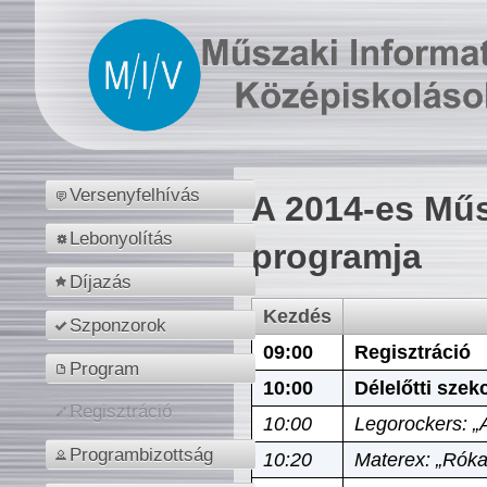
Versenyfelhívás
A 2014-es Műs
Lebonyolítás
programja
Díjazás
Kezdés
Szponzorok
09:00
Regisztráció
Program
10:00
Délelőtti szek
Regisztráció
10:00
Legorockers: „
Programbizottság
10:20
Materex: „Róka