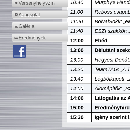
10:40
Murphy's Hands
Versenyhelyszín
11:00
Reboss csapat:
Kapcsolat
11:20
BolyaiSokk: „e
Galéria
11:40
ESZI szakkör: 
Eredmények
12:00
Ebéd
13:00
Délutáni szek
13:00
Hegyesi Donát:
13:20
TeamTAG: „A Tó
13:40
Légbőlkapott: 
14:00
Álomépítők: „Sz
14:00
Látogatás az A
15:00
Eredményhird
15:30
Igény szerint