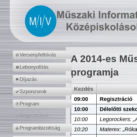
Versenyfelhívás
A 2014-es Műs
Lebonyolítás
programja
Díjazás
Kezdés
Szponzorok
09:00
Regisztráció
Program
10:00
Délelőtti szek
Regisztráció
10:00
Legorockers: „
Programbizottság
10:20
Materex: „Róka