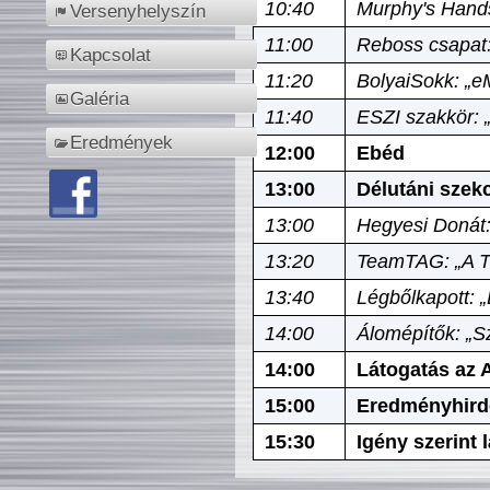
10:40
Murphy's Hands
Versenyhelyszín
11:00
Reboss csapat:
Kapcsolat
11:20
BolyaiSokk: „e
Galéria
11:40
ESZI szakkör: 
Eredmények
12:00
Ebéd
13:00
Délutáni szek
13:00
Hegyesi Donát:
13:20
TeamTAG: „A Tó
13:40
Légbőlkapott: 
14:00
Álomépítők: „Sz
14:00
Látogatás az A
15:00
Eredményhird
15:30
Igény szerint