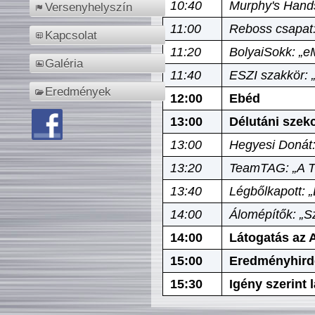
10:40
Murphy's Hands
Versenyhelyszín
11:00
Reboss csapat:
Kapcsolat
11:20
BolyaiSokk: „e
Galéria
11:40
ESZI szakkör: 
Eredmények
12:00
Ebéd
13:00
Délutáni szek
13:00
Hegyesi Donát:
13:20
TeamTAG: „A Tó
13:40
Légbőlkapott: 
14:00
Álomépítők: „Sz
14:00
Látogatás az A
15:00
Eredményhird
15:30
Igény szerint