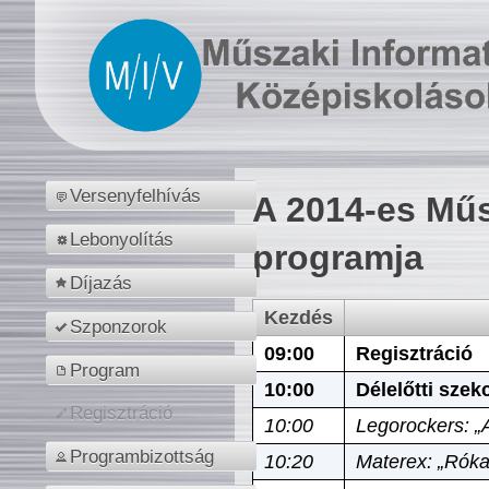
Versenyfelhívás
A 2014-es Műs
Lebonyolítás
programja
Díjazás
Kezdés
Szponzorok
09:00
Regisztráció
Program
10:00
Délelőtti szek
Regisztráció
10:00
Legorockers: „
Programbizottság
10:20
Materex: „Róka