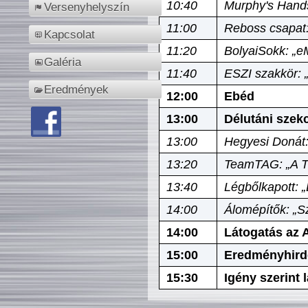
10:40
Murphy's Hands
Versenyhelyszín
11:00
Reboss csapat:
Kapcsolat
11:20
BolyaiSokk: „e
Galéria
11:40
ESZI szakkör: 
Eredmények
12:00
Ebéd
13:00
Délutáni szek
13:00
Hegyesi Donát:
13:20
TeamTAG: „A Tó
13:40
Légbőlkapott: 
14:00
Álomépítők: „Sz
14:00
Látogatás az A
15:00
Eredményhird
15:30
Igény szerint