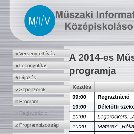
Versenyfelhívás
A 2014-es Műs
Lebonyolítás
programja
Díjazás
Kezdés
Szponzorok
09:00
Regisztráció
Program
10:00
Délelőtti szek
Regisztráció
10:00
Legorockers: „
Programbizottság
10:20
Materex: „Róka