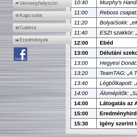
10:40
Murphy's Hands
Versenyhelyszín
11:00
Reboss csapat:
Kapcsolat
11:20
BolyaiSokk: „e
Galéria
11:40
ESZI szakkör: 
Eredmények
12:00
Ebéd
13:00
Délutáni szek
13:00
Hegyesi Donát:
13:20
TeamTAG: „A Tó
13:40
Légbőlkapott: 
14:00
Álomépítők: „Sz
14:00
Látogatás az A
15:00
Eredményhird
15:30
Igény szerint