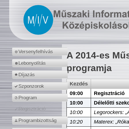
Versenyfelhívás
A 2014-es Műs
Lebonyolítás
programja
Díjazás
Kezdés
Szponzorok
09:00
Regisztráció
Program
10:00
Délelőtti szek
Regisztráció
10:00
Legorockers: „
Programbizottság
10:20
Materex: „Róka