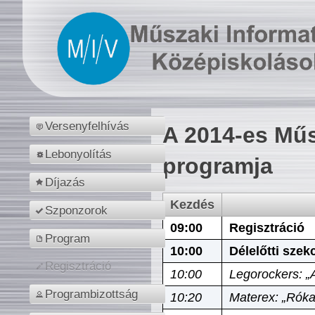
Versenyfelhívás
A 2014-es Műs
Lebonyolítás
programja
Díjazás
Kezdés
Szponzorok
09:00
Regisztráció
Program
10:00
Délelőtti szek
Regisztráció
10:00
Legorockers: „
Programbizottság
10:20
Materex: „Róka