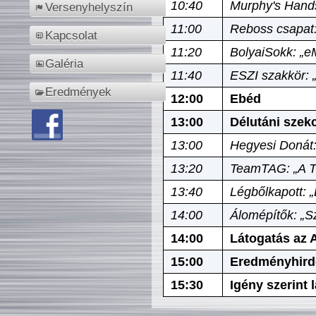
10:40
Murphy's Hands
Versenyhelyszín
11:00
Reboss csapat:
Kapcsolat
11:20
BolyaiSokk: „e
Galéria
11:40
ESZI szakkör: 
Eredmények
12:00
Ebéd
13:00
Délutáni szek
13:00
Hegyesi Donát:
13:20
TeamTAG: „A Tó
13:40
Légbőlkapott: 
14:00
Álomépítők: „Sz
14:00
Látogatás az A
15:00
Eredményhird
15:30
Igény szerint