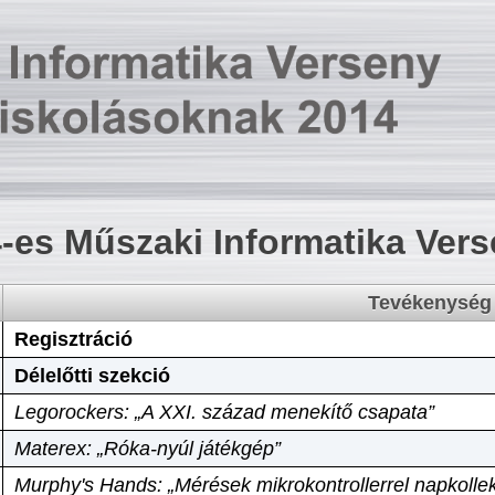
-es Műszaki Informatika Ver
Tevékenység
Regisztráció
Délelőtti szekció
Legorockers: „A XXI. század menekítő csapata”
Materex: „Róka-nyúl játékgép”
Murphy's Hands: „Mérések mikrokontrollerrel napkollek