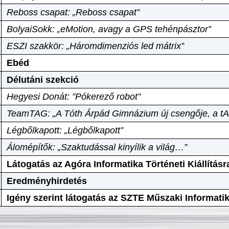
Reboss csapat: „Reboss csapat”
BolyaiSokk: „eMotion, avagy a GPS tehénpásztor”
ESZI szakkör: „Háromdimenziós led mátrix”
Ebéd
Délutáni szekció
Hegyesi Donát: ”Pókerező robot”
TeamTAG: „A Tóth Árpád Gimnázium új csengője, a tA
Légbőlkapott: „Légbőlkapott”
Álomépítők: „Szaktudással kinyílik a világ…”
Látogatás az Agóra Informatika Történeti Kiállításr
Eredményhirdetés
Igény szerint látogatás az SZTE Műszaki Informat