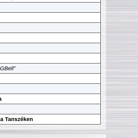
GBell”
a
ika Tanszéken