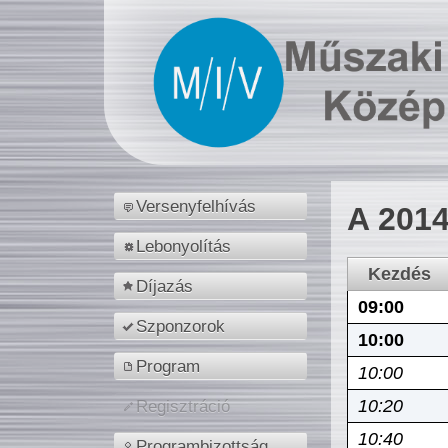
Versenyfelhívás
A 2014
Lebonyolítás
Kezdés
Díjazás
09:00
Szponzorok
10:00
Program
10:00
10:20
Regisztráció
10:40
Programbizottság