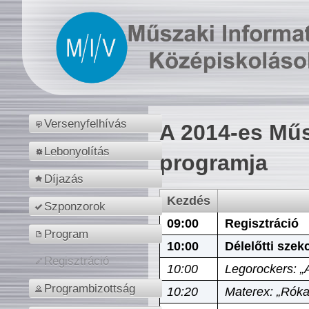
Versenyfelhívás
A 2014-es Műs
Lebonyolítás
programja
Díjazás
Kezdés
Szponzorok
09:00
Regisztráció
Program
10:00
Délelőtti szek
Regisztráció
10:00
Legorockers: „
Programbizottság
10:20
Materex: „Róka