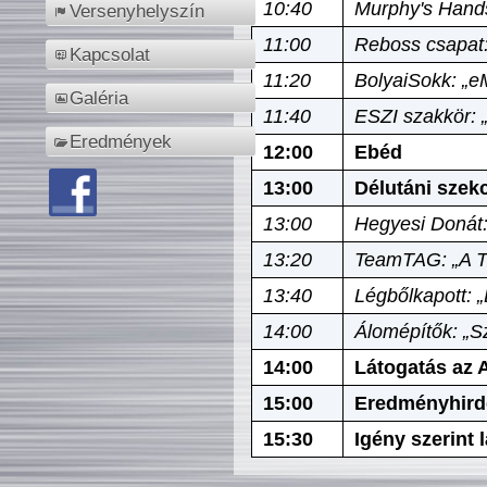
10:40
Murphy's Hands
Versenyhelyszín
11:00
Reboss csapat:
Kapcsolat
11:20
BolyaiSokk: „e
Galéria
11:40
ESZI szakkör: 
Eredmények
12:00
Ebéd
13:00
Délutáni szek
13:00
Hegyesi Donát:
13:20
TeamTAG: „A Tó
13:40
Légbőlkapott: 
14:00
Álomépítők: „Sz
14:00
Látogatás az A
15:00
Eredményhird
15:30
Igény szerint