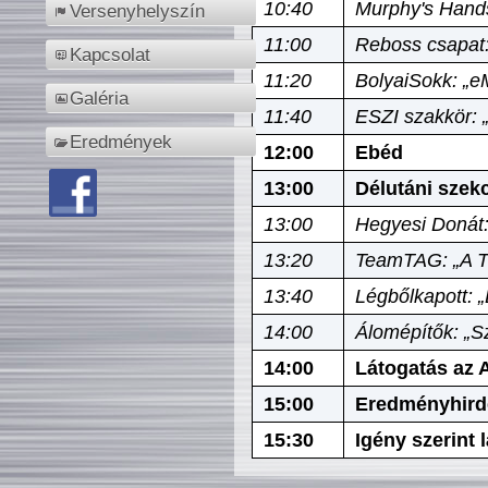
10:40
Murphy's Hands
Versenyhelyszín
11:00
Reboss csapat:
Kapcsolat
11:20
BolyaiSokk: „e
Galéria
11:40
ESZI szakkör: 
Eredmények
12:00
Ebéd
13:00
Délutáni szek
13:00
Hegyesi Donát:
13:20
TeamTAG: „A Tó
13:40
Légbőlkapott: 
14:00
Álomépítők: „Sz
14:00
Látogatás az A
15:00
Eredményhird
15:30
Igény szerint