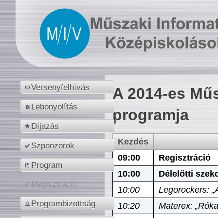
Versenyfelhívás
A 2014-es Műs
Lebonyolítás
programja
Díjazás
Kezdés
Szponzorok
09:00
Regisztráció
Program
10:00
Délelőtti szek
Regisztráció
10:00
Legorockers: „
Programbizottság
10:20
Materex: „Róka