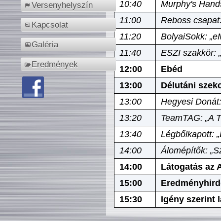
10:40
Murphy's Hands
Versenyhelyszín
11:00
Reboss csapat:
Kapcsolat
11:20
BolyaiSokk: „e
Galéria
11:40
ESZI szakkör: 
Eredmények
12:00
Ebéd
13:00
Délutáni szek
13:00
Hegyesi Donát:
13:20
TeamTAG: „A Tó
13:40
Légbőlkapott: 
14:00
Álomépítők: „Sz
14:00
Látogatás az A
15:00
Eredményhird
15:30
Igény szerint