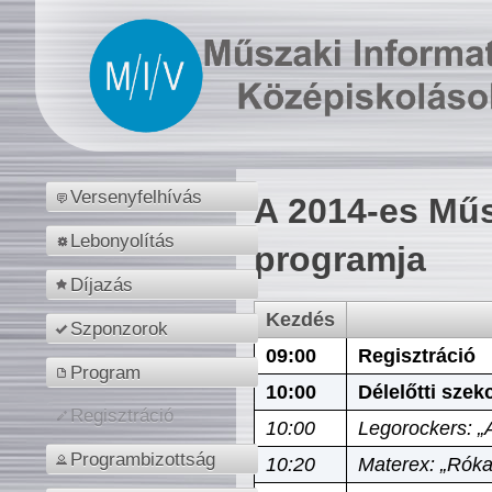
Versenyfelhívás
A 2014-es Műs
Lebonyolítás
programja
Díjazás
Kezdés
Szponzorok
09:00
Regisztráció
Program
10:00
Délelőtti szek
Regisztráció
10:00
Legorockers: „
Programbizottság
10:20
Materex: „Róka